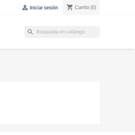
shopping_cart

Carrito
(0)
Iniciar sesión
search