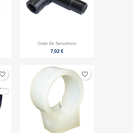

Vista rápida
Códo De Servofreno
7,02 €
vorite_border
favorite_border