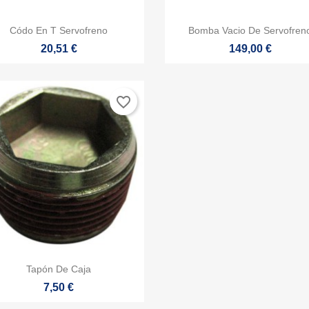


Vista rápida
Vista rápida
Códo En T Servofreno
Bomba Vacio De Servofren
20,51 €
149,00 €
favorite_border

Vista rápida
Tapón De Caja
7,50 €