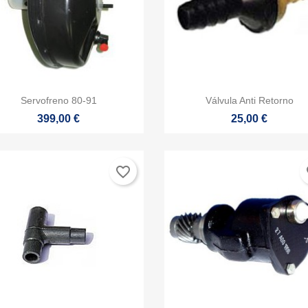


Vista rápida
Vista rápida
Servofreno 80-91
Válvula Anti Retorno
399,00 €
25,00 €
favorite_border
fa