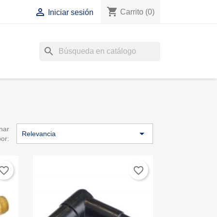
shopping_cart

Carrito
(0)
Iniciar sesión
search
nar

Relevancia
por:
vorite_border
favorite_border