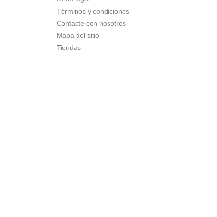
Términos y condiciones
Contacte con nosotros
Mapa del sitio
Tiendas
C
((
In
Nom
A
((
Deb