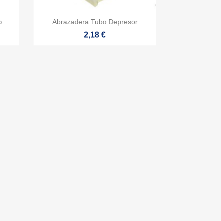

Vista rápida
o
Abrazadera Tubo Depresor
2,18 €