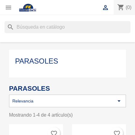
shopping_cart


(0)
search
PARASOLES
PARASOLES

Relevancia
Mostrando 1-4 de 4 artículo(s)
favorite_border
favorite_border