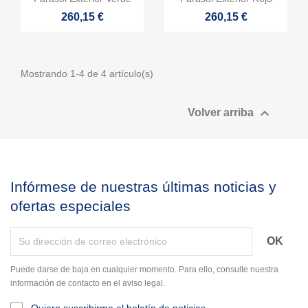
Cancelar
Crear lista de deseos
260,15 €
260,15 €
Mostrando 1-4 de 4 artículo(s)

Volver arriba
Infórmese de nuestras últimas noticias y
ofertas especiales
Puede darse de baja en cualquier momento. Para ello, consulte nuestra
información de contacto en el aviso legal.
Quiero suscribirme al boletín de noticias