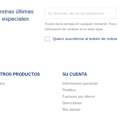
stras últimas
s especiales
Puede darse de baja en cualquier momento. Para e
información de contacto en el aviso legal.
Quiero suscribirme al boletín de notici
TROS PRODUCTOS
SU CUENTA
tos
Información personal
Pedidos
rear lista de deseos
Facturas por abono
modalTitle))
iciar sesión
Direcciones
bre de la lista de deseos
Mis alertas
ñadir a la lista de deseos
confirmMessage))
e iniciar sesión para guardar productos en su lista de deseos.