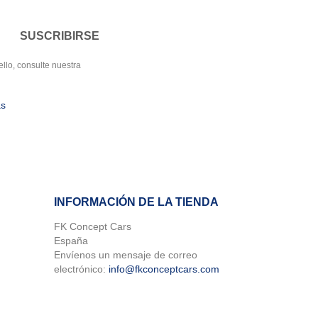
llo, consulte nuestra
as
INFORMACIÓN DE LA TIENDA
FK Concept Cars
España
×
Envíenos un mensaje de correo
×
×
electrónico:
info@fkconceptcars.com
×