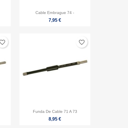

Vista rápida
Cable Embrague 74 -
7,95 €
vorite_border
favorite_border

Vista rápida
Funda De Cable 71 A 73
8,95 €