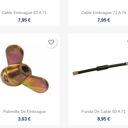


Vista rápida
Vista rápida
Cable Embrague 63 A 71
Cable Embrague 72 A 74
7,95 €
7,95 €
favorite_border
fa


Vista rápida
Vista rápida
Palomilla De Embrague
Funda De Cable 50 A 71
3,63 €
8,95 €