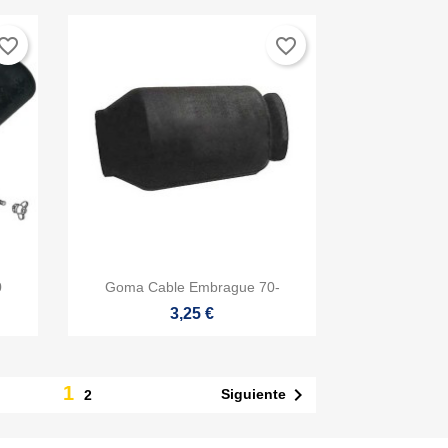
vorite_border
favorite_border

Vista rápida
0
Goma Cable Embrague 70-
3,25 €
1

Siguiente
2