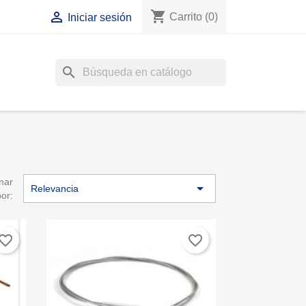
shopping_cart

Carrito
(0)
Iniciar sesión
search
nar

Relevancia
por:
vorite_border
favorite_border