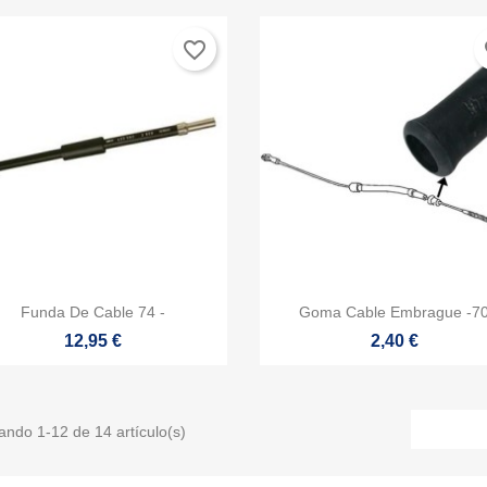
favorite_border
fa


Vista rápida
Vista rápida
Funda De Cable 74 -
Goma Cable Embrague -7
12,95 €
2,40 €
ando 1-12 de 14 artículo(s)