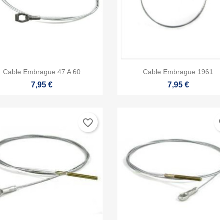


Vista rápida
Vista rápida
Cable Embrague 47 A 60
Cable Embrague 1961
7,95 €
7,95 €
favorite_border
fa