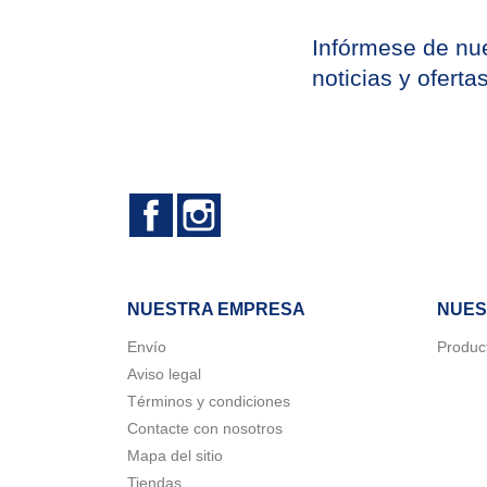
Infórmese de nue
noticias y oferta
Facebook
Instagram
NUESTRA EMPRESA
NUES
Envío
Produc
Aviso legal
C
Términos y condiciones
((
In
Contacte con nosotros
Nom
Mapa del sitio
A
((
Deb
Tiendas