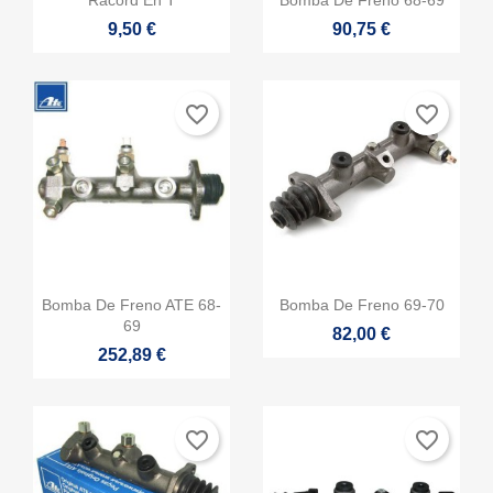
9,50 €
90,75 €
favorite_border
favorite_border


Vista rápida
Vista rápida
Bomba De Freno ATE 68-
Bomba De Freno 69-70
69
82,00 €
252,89 €
favorite_border
favorite_border