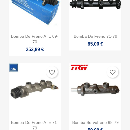


Vista rápida
Vista rápida
Bomba De Freno ATE 69-
Bomba De Freno 71-79
70
85,00 €
252,89 €
favorite_border
favorite_border


Vista rápida
Vista rápida
Bomba De Freno ATE 71-
Bomba Servofreno 68-79
79