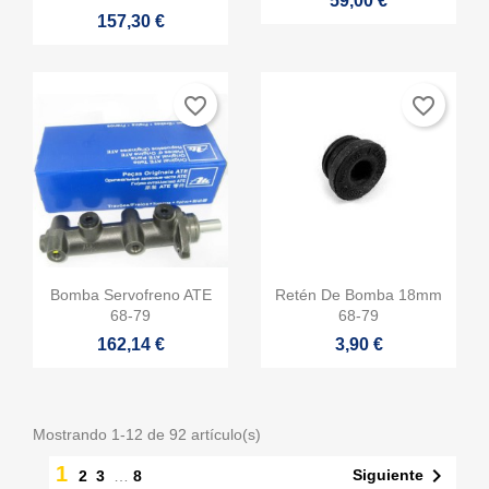
59,00 €
157,30 €
favorite_border
favorite_border


Vista rápida
Vista rápida
Bomba Servofreno ATE
Retén De Bomba 18mm
68-79
68-79
162,14 €
3,90 €
Mostrando 1-12 de 92 artículo(s)
1

Siguiente
2
3
…
8