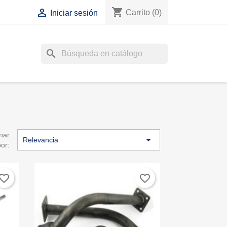
shopping_cart

Carrito
(0)
Iniciar sesión
search
nar

Relevancia
por:
vorite_border
favorite_border