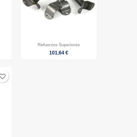

Vista rápida
Refuerzos Superiores
101,64 €
vorite_border