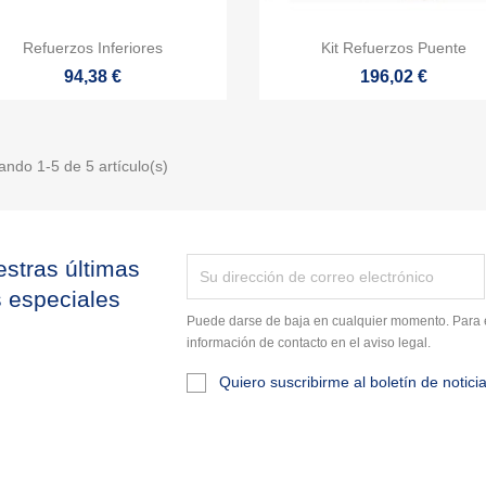


Vista rápida
Vista rápida
Refuerzos Inferiores
Kit Refuerzos Puente
94,38 €
196,02 €
ando 1-5 de 5 artículo(s)
stras últimas
s especiales
Puede darse de baja en cualquier momento. Para e
información de contacto en el aviso legal.
Quiero suscribirme al boletín de notici