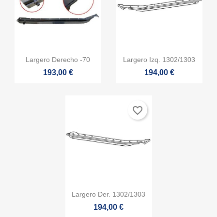


Vista rápida
Vista rápida
Largero Derecho -70
Largero Izq. 1302/1303
193,00 €
194,00 €
favorite_border

Vista rápida
Largero Der. 1302/1303
194,00 €