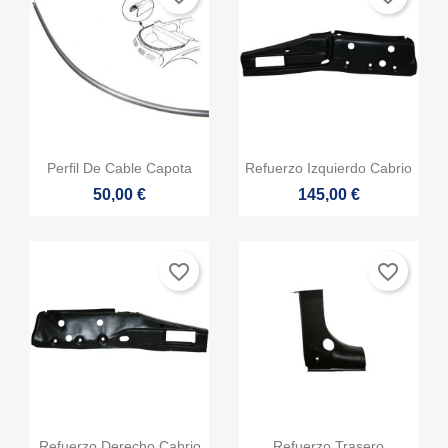


Vista rápida
Vista rápida
Perfil De Cable Capota
Refuerzo Izquierdo Cabrio
50,00 €
145,00 €
favorite_border
favorite_border


Vista rápida
Vista rápida
Refuerzo Derecho Cabrio
Refuerzo Trasero