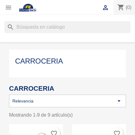
shopping_cart


(0)
search
CARROCERIA
CARROCERIA

Relevancia
Mostrando 1-9 de 9 artículo(s)
favorite_border
favorite_border