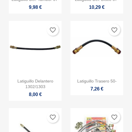
9,98 €
10,29 €
favorite_border
favorite_border


Vista rápida
Vista rápida
Latiguillo Delantero
Latiguillo Trasero 50-
1302/1303
7,26 €
8,00 €
favorite_border
favorite_border