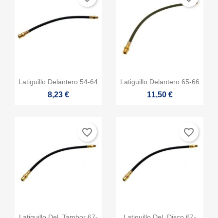


Vista rápida
Vista rápida
Latiguillo Delantero 54-64
Latiguillo Delantero 65-66
8,23 €
11,50 €
favorite_border
favorite_border


Vista rápida
Vista rápida
Latiguillo Del. Tambor 67-
Latiguillo Del. Disco 67-