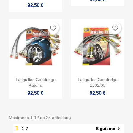
92,50 €
favorite_border
favorite_border


Vista rápida
Vista rápida
Latiguillos Goodridge
Latiguillos Goodridge
Autom.
1302/03
92,50 €
92,50 €
Mostrando 1-12 de 25 artículo(s)
1

Siguiente
2
3