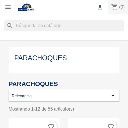
shopping_cart


(0)
search
PARACHOQUES
PARACHOQUES

Relevancia
Mostrando 1-12 de 55 artículo(s)
favorite_border
favorite_border