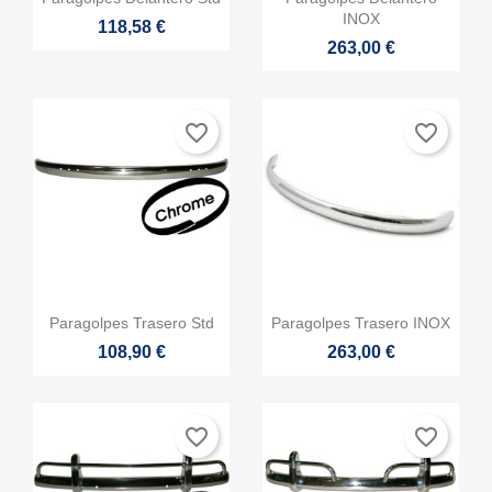
INOX
118,58 €
263,00 €
favorite_border
favorite_border


Vista rápida
Vista rápida
Paragolpes Trasero Std
Paragolpes Trasero INOX
108,90 €
263,00 €
favorite_border
favorite_border
×
Crear lista de deseos
×
Iniciar sesión
×
((modalTitle))