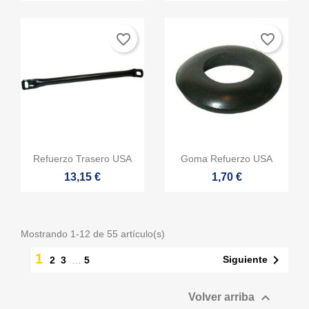
favorite_border
favorite_border


Vista rápida
Vista rápida
Refuerzo Trasero USA
Goma Refuerzo USA
13,15 €
1,70 €
Mostrando 1-12 de 55 artículo(s)
1

Siguiente
2
3
…
5

Volver arriba