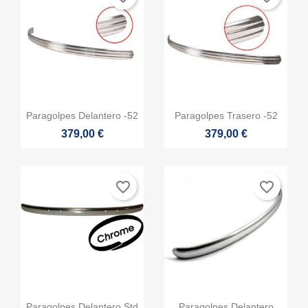


Vista rápida
Vista rápida
Paragolpes Delantero -52
Paragolpes Trasero -52
379,00 €
379,00 €
favorite_border
favorite_border


Vista rápida
Vista rápida
Paragolpes Delantero Std
Paragolpes Delantero