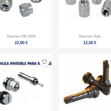


Vista rápida
Vista rápida
Tapones VW OEM
Tapones Style
22,00 €
12,00 €
favorite_border
fa