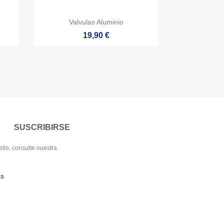

Vista rápida
Valvulas Aluminio
19,90 €
llo, consulte nuestra
as