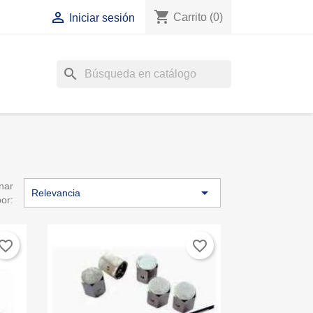
shopping_cart

Carrito
(0)
Iniciar sesión
search
nar

Relevancia
por:
vorite_border
favorite_border