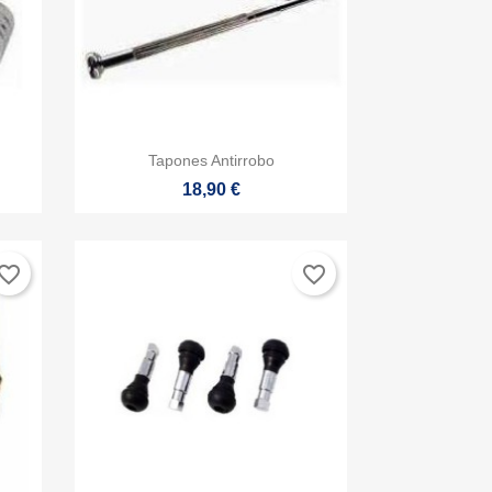

Vista rápida
Tapones Antirrobo
18,90 €
vorite_border
favorite_border