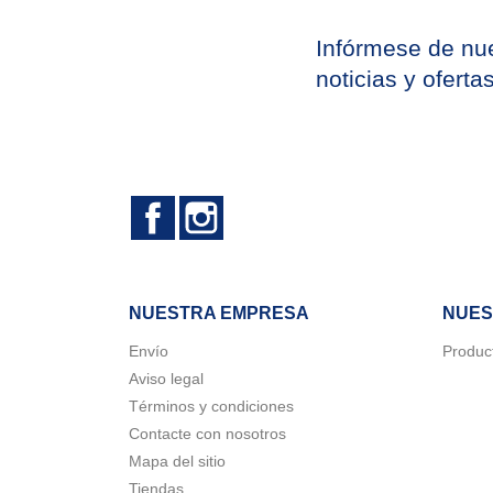
Infórmese de nue
noticias y oferta
Facebook
Instagram
NUESTRA EMPRESA
NUES
Envío
Produc
Aviso legal
C
Términos y condiciones
((
In
Contacte con nosotros
Nom
Mapa del sitio
A
((
Deb
Tiendas