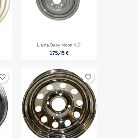

Vista rápida
Llanta Baby Moon 4,5"
175,45 €
vorite_border
favorite_border