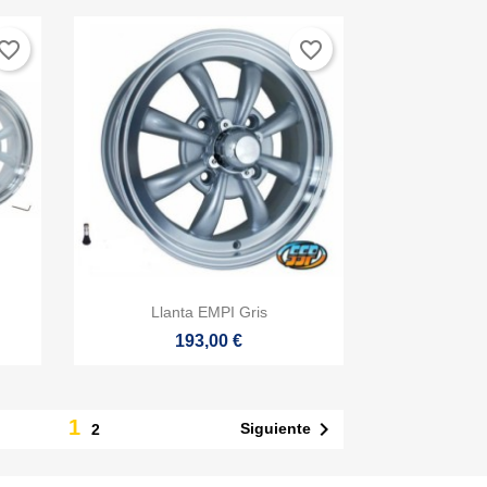
vorite_border
favorite_border

Vista rápida
Llanta EMPI Gris
193,00 €
1

Siguiente
2