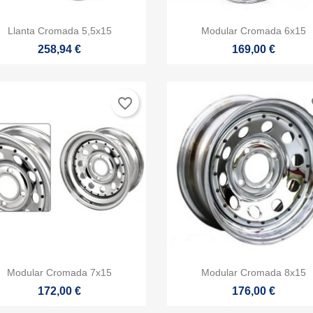


Vista rápida
Vista rápida
Llanta Cromada 5,5x15
Modular Cromada 6x15
258,94 €
169,00 €
favorite_border
fa


Vista rápida
Vista rápida
Modular Cromada 7x15
Modular Cromada 8x15
172,00 €
176,00 €