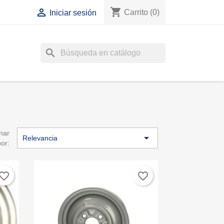
shopping_cart

Carrito
(0)
Iniciar sesión
search
nar

Relevancia
por:
vorite_border
favorite_border