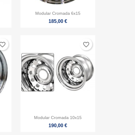

Vista rápida
Modular Cromada 6x15
185,00 €
vorite_border
favorite_border

Vista rápida
Modular Cromada 10x15
190,00 €