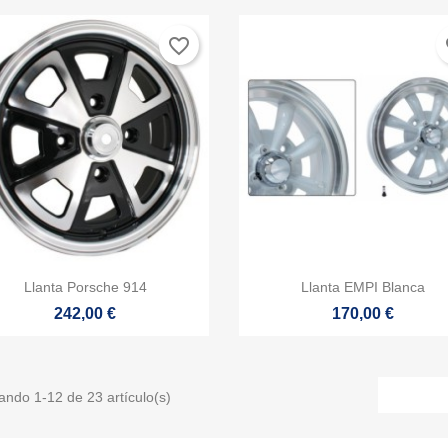
favorite_border
fa


Vista rápida
Vista rápida
Llanta Porsche 914
Llanta EMPI Blanca
242,00 €
170,00 €
ando 1-12 de 23 artículo(s)