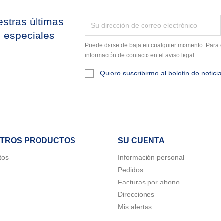
stras últimas
s especiales
Puede darse de baja en cualquier momento. Para e
información de contacto en el aviso legal.
Quiero suscribirme al boletín de notici
TROS PRODUCTOS
SU CUENTA
tos
Información personal
Pedidos
rear lista de deseos
Facturas por abono
modalTitle))
iciar sesión
Direcciones
bre de la lista de deseos
Mis alertas
ñadir a la lista de deseos
confirmMessage))
e iniciar sesión para guardar productos en su lista de deseos.