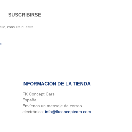
llo, consulte nuestra
as
INFORMACIÓN DE LA TIENDA
FK Concept Cars
España
×
Envíenos un mensaje de correo
×
×
electrónico:
info@fkconceptcars.com
×