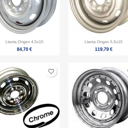


Vista rápida
Vista rápida
Llanta Origen 4,5x15
Llanta Origen 5,5x15
84,70 €
119,79 €
favorite_border
fa