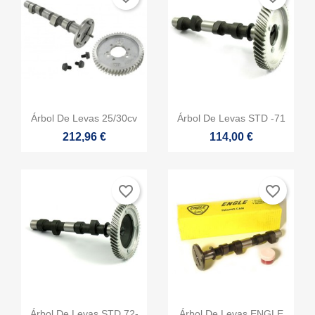


Vista rápida
Vista rápida
Árbol De Levas 25/30cv
Árbol De Levas STD -71
212,96 €
114,00 €
favorite_border
favorite_border


Vista rápida
Vista rápida
Árbol De Levas STD 72-
Árbol De Levas ENGLE