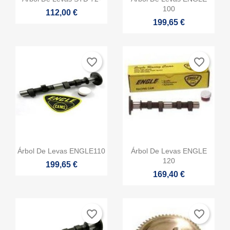
100
112,00 €
199,65 €
favorite_border
favorite_border


Vista rápida
Vista rápida
Árbol De Levas ENGLE110
Árbol De Levas ENGLE
120
199,65 €
169,40 €
favorite_border
favorite_border
×
Crear lista de deseos