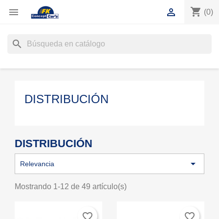
shopping_cart


(0)
search
DISTRIBUCIÓN
DISTRIBUCIÓN

Relevancia
Mostrando 1-12 de 49 artículo(s)
favorite_border
favorite_border