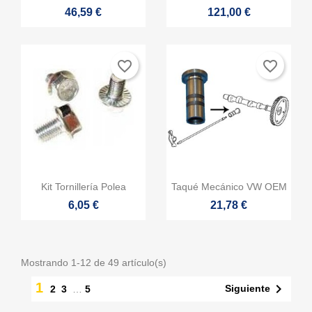
46,59 €
121,00 €
favorite_border
favorite_border


Vista rápida
Vista rápida
Kit Tornillería Polea
Taqué Mecánico VW OEM
6,05 €
21,78 €
Mostrando 1-12 de 49 artículo(s)
1

Siguiente
2
3
…
5