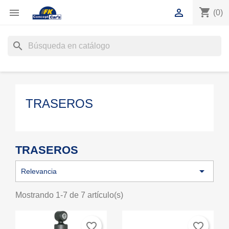
shopping_cart


(0)
search
TRASEROS
TRASEROS

Relevancia
Mostrando 1-7 de 7 artículo(s)
favorite_border
favorite_border