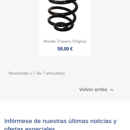

Vista rápida
Muelle Trasero Original
59,00 €
Mostrando 1-7 de 7 artículo(s)

Volver arriba
Infórmese de nuestras últimas noticias y
ofertas especiales