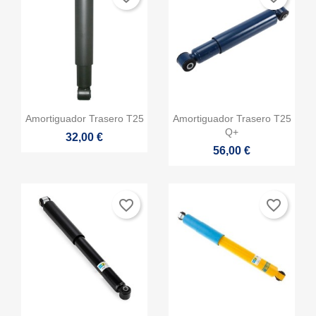


Vista rápida
Vista rápida
Amortiguador Trasero T25
Amortiguador Trasero T25
Q+
32,00 €
56,00 €
favorite_border
favorite_border