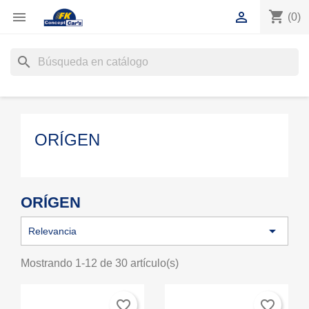
shopping_cart


(0)
search
ORÍGEN
ORÍGEN

Relevancia
Mostrando 1-12 de 30 artículo(s)
favorite_border
favorite_border