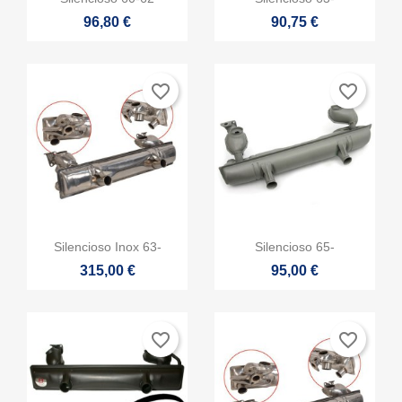
96,80 €
90,75 €
favorite_border
favorite_border


Vista rápida
Vista rápida
Silencioso Inox 63-
Silencioso 65-
315,00 €
95,00 €
favorite_border
favorite_border
×
Crear lista de deseos
×
Iniciar sesión
×
((modalTitle))