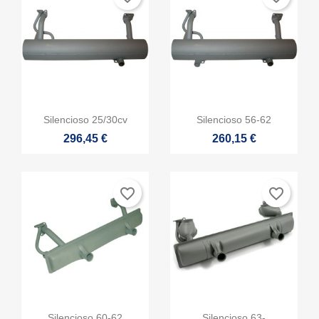


Vista rápida
Vista rápida
Silencioso 25/30cv
Silencioso 56-62
296,45 €
260,15 €
favorite_border
favorite_border


Vista rápida
Vista rápida
Silencioso 60-62
Silencioso 63-