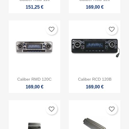
151,25 €
169,00 €
favorite_border
favorite_border


Vista rápida
Vista rápida
Caliber RMD 120C
Caliber RCD 120B
169,00 €
169,00 €
favorite_border
favorite_border
×
Crear lista de deseos
×
Iniciar sesión
×
((modalTitle))