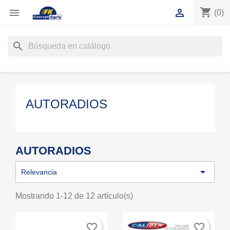
shopping_cart


(0)
search
AUTORADIOS
AUTORADIOS

Relevancia
Mostrando 1-12 de 12 artículo(s)
favorite_border
favorite_border