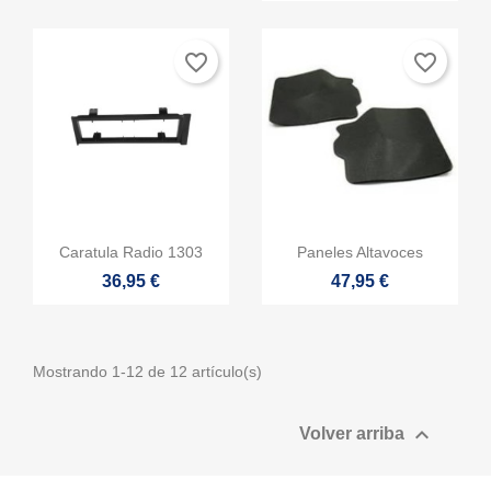
favorite_border
favorite_border


Vista rápida
Vista rápida
Caratula Radio 1303
Paneles Altavoces
36,95 €
47,95 €
Mostrando 1-12 de 12 artículo(s)

Volver arriba