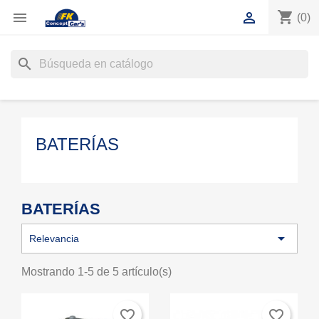
shopping_cart


(0)
search
BATERÍAS
BATERÍAS

Relevancia
Mostrando 1-5 de 5 artículo(s)
favorite_border
favorite_border