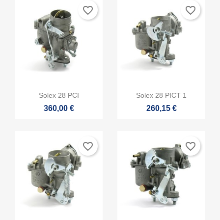
favorite_border
favorite_border


Vista rápida
Vista rápida
Solex 28 PCI
Solex 28 PICT 1
360,00 €
260,15 €
favorite_border
favorite_border