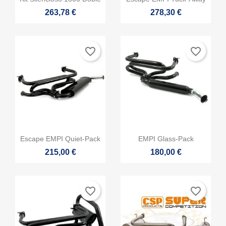
263,78 €
278,30 €
favorite_border
favorite_border


Vista rápida
Vista rápida
Escape EMPI Quiet-Pack
EMPI Glass-Pack
215,00 €
180,00 €
favorite_border
favorite_border
×
Crear lista de deseos
×
Iniciar sesión
×
((modalTitle))