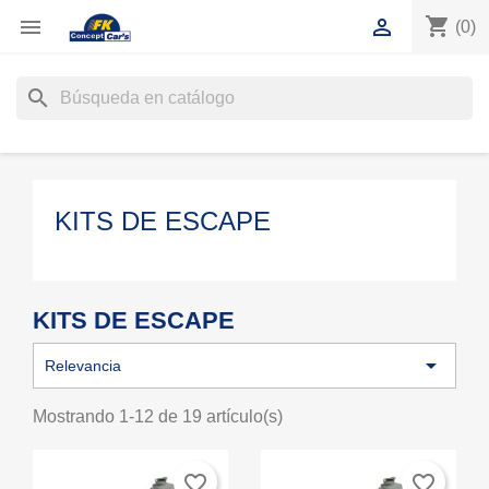
shopping_cart


(0)
search
KITS DE ESCAPE
KITS DE ESCAPE

Relevancia
Mostrando 1-12 de 19 artículo(s)
favorite_border
favorite_border