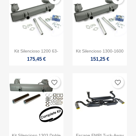


Vista rápida
Vista rápida
Kit Silencioso 1200 63-
Kit Silencioso 1300-1600
175,45 €
151,25 €
favorite_border
favorite_border


Vista rápida
Vista rápida
Kit Silencioso 1303 Doble
Escape EMPI Tuck-Away