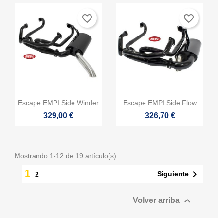
favorite_border
favorite_border


Vista rápida
Vista rápida
Escape EMPI Side Winder
Escape EMPI Side Flow
329,00 €
326,70 €
Mostrando 1-12 de 19 artículo(s)
1

Siguiente
2

Volver arriba