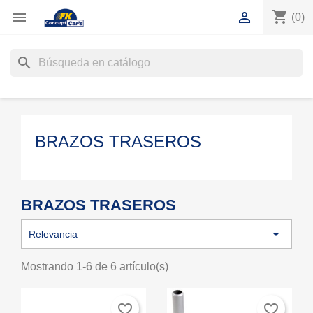
shopping_cart


(0)
search
BRAZOS TRASEROS
BRAZOS TRASEROS

Relevancia
Mostrando 1-6 de 6 artículo(s)
favorite_border
favorite_border