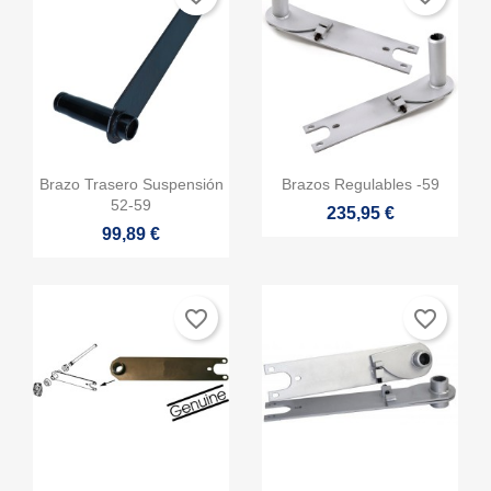


Vista rápida
Vista rápida
Brazo Trasero Suspensión
Brazos Regulables -59
52-59
235,95 €
99,89 €
favorite_border
favorite_border