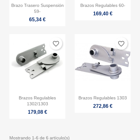
×
Crear lista de deseos
×


Vista rápida
Vista rápida
Iniciar sesión
×
Brazo Trasero Suspensión
Brazos Regulables 60-
((modalTitle))
59-
169,40 €
65,34 €
×
Debe iniciar sesión para guardar productos en su lista de
Nombre de la lista de deseos
Añadir a la lista de deseos
((confirmMessage))
deseos.
add_circle_outline
Crear nueva lista
favorite_border
favorite_border
((cancelText))
((modalDeleteText))
Cancelar
Iniciar sesión
Cancelar
Crear lista de deseos


Vista rápida
Vista rápida
Brazos Regulables
Brazos Regulables 1303
1302/1303
272,86 €
179,08 €
Mostrando 1-6 de 6 artículo(s)