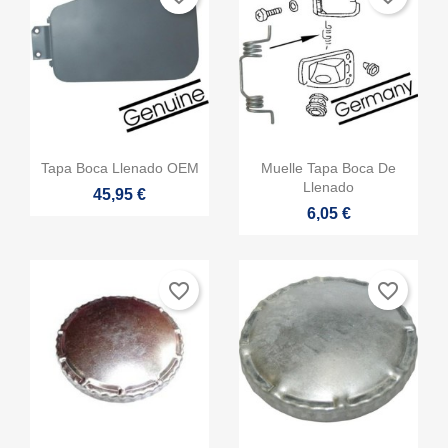


Vista rápida
Vista rápida
Tapa Boca Llenado OEM
Muelle Tapa Boca De
Llenado
45,95 €
6,05 €
favorite_border
favorite_border