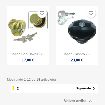
favorite_border
favorite_border


Vista rápida
Vista rápida
Tapón Con Llaves 72 -
Tapón Plástico 72-
17,00 €
23,00 €
Mostrando 1-12 de 14 artículo(s)
1

Siguiente
2

Volver arriba