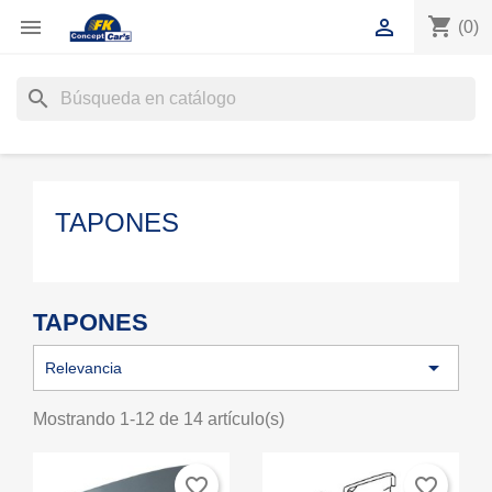
shopping_cart


(0)
search
TAPONES
TAPONES

Relevancia
Mostrando 1-12 de 14 artículo(s)
favorite_border
favorite_border