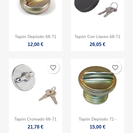
×
Debe iniciar sesión para guardar productos en su lista de
Nombre de la lista de deseos
Añadir a la lista de deseos
((confirmMessage))
deseos.
add_circle_outline
Crear nueva lista
((cancelText))
((modalDeleteText))


Vista rápida
Vista rápida
Tapón Depósito 68-71
Tapón Con Llaves 68-71
Cancelar
Iniciar sesión
Cancelar
Crear lista de deseos
12,00 €
26,05 €
favorite_border
favorite_border


Vista rápida
Vista rápida
Tapón Cromado 68-71
Tapón Depósito 72 -
21,78 €
15,00 €