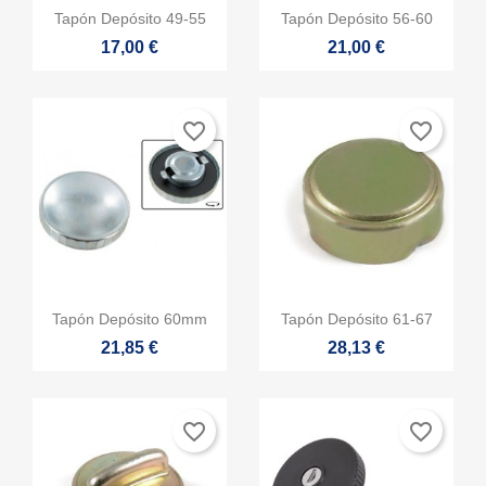


Vista rápida
Vista rápida
Tapón Depósito 49-55
Tapón Depósito 56-60
17,00 €
21,00 €
favorite_border
favorite_border


Vista rápida
Vista rápida
Tapón Depósito 60mm
Tapón Depósito 61-67
21,85 €
28,13 €
favorite_border
favorite_border
×
Crear lista de deseos
×
Iniciar sesión
×
((modalTitle))