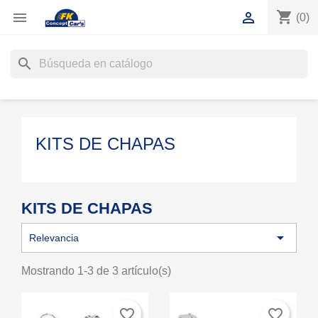
shopping_cart


(0)
search
KITS DE CHAPAS
KITS DE CHAPAS

Relevancia
Mostrando 1-3 de 3 artículo(s)
favorite_border
favorite_border