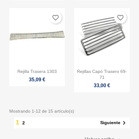
favorite_border
favorite_border


Vista rápida
Vista rápida
Rejilla Trasera 1303
Rejillas Capó Trasero 69-
71
35,09 €
33,00 €
Mostrando 1-12 de 15 artículo(s)
1

Siguiente
2