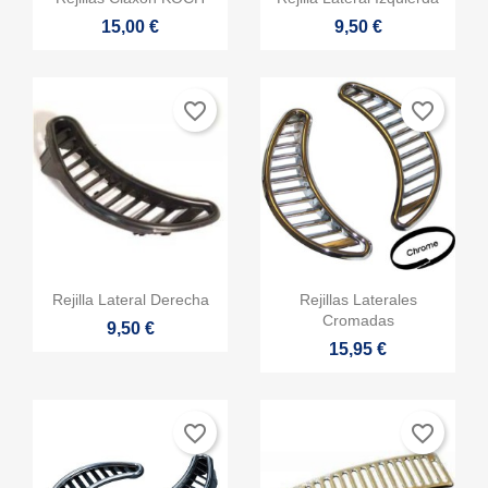
15,00 €
9,50 €
favorite_border
favorite_border


Vista rápida
Vista rápida
Rejilla Lateral Derecha
Rejillas Laterales
Cromadas
9,50 €
15,95 €
favorite_border
favorite_border
×
Crear lista de deseos
×
Iniciar sesión