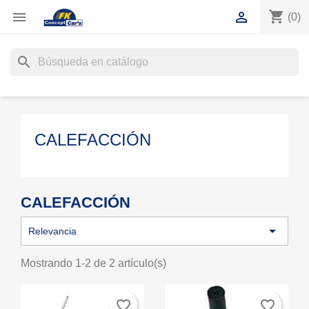
shopping_cart


(0)
search
CALEFACCIÓN
CALEFACCIÓN

Relevancia
Mostrando 1-2 de 2 artículo(s)
favorite_border
favorite_border