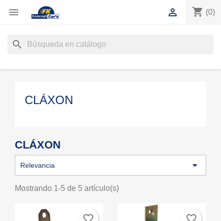
shopping_cart


(0)
search
CLÁXON
CLÁXON

Relevancia
Mostrando 1-5 de 5 artículo(s)
favorite_border
favorite_border